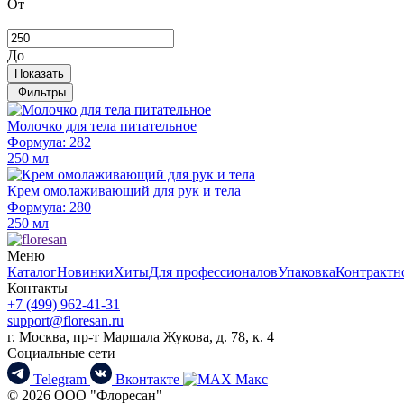
От
До
Показать
Фильтры
Молочко для тела питательное
Формула: 282
250 мл
Крем омолаживающий для рук и тела
Формула: 280
250 мл
Меню
Каталог
Новинки
Хиты
Для профессионалов
Упаковка
Контрактн
Контакты
+7 (499) 962-41-31
support@floresan.ru
г. Москва, пр-т Маршала Жукова, д. 78, к. 4
Социальные сети
Telegram
Вконтакте
Макс
© 2026 ООО "Флоресан"