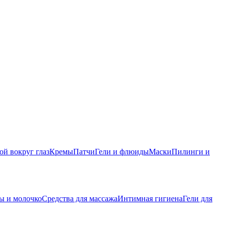
ой вокруг глаз
Кремы
Патчи
Гели и флюиды
Маски
Пилинги и
ы и молочко
Средства для массажа
Интимная гигиена
Гели для