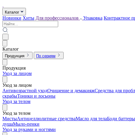
Каталог
Новинки
Хиты
Для профессионалов
Упаковка
Контрактное п
Каталог
Продукция
По сериям
Продукция
Уход за лицом
Уход за лицом
Антивозрастной уход
Очищение и демакияж
Средства для проб
скрабы
Тоники и лосьоны
Уход за телом
Уход за телом
Мисты
Антицеллюлитные средства
Масло для тела
Боди баттеры
душа
Мыло-пенки
Уход за руками и ногтями