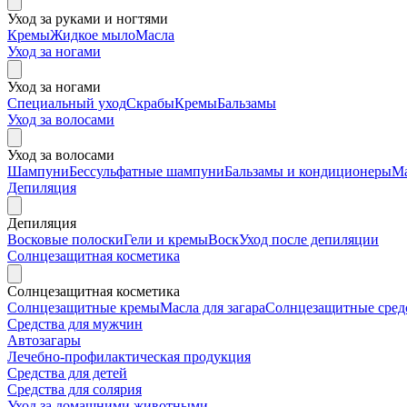
Уход за руками и ногтями
Кремы
Жидкое мыло
Масла
Уход за ногами
Уход за ногами
Специальный уход
Скрабы
Кремы
Бальзамы
Уход за волосами
Уход за волосами
Шампуни
Бессульфатные шампуни
Бальзамы и кондиционеры
М
Депиляция
Депиляция
Восковые полоски
Гели и кремы
Воск
Уход после депиляции
Солнцезащитная косметика
Солнцезащитная косметика
Солнцезащитные кремы
Масла для загара
Солнцезащитные средс
Средства для мужчин
Автозагары
Лечебно-профилактическая продукция
Средства для детей
Средства для солярия
Уход за домашними животными