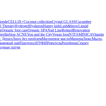
londe
CELLIX+
Coconut collection
Crystal GLASS
Cucumber
l Therapy
Hydrogel
Hyaluron
Happy kids
Lash&brow
Liquid
r
Organic foot care
Organic SPA
Nail Line
Retinol
Renovation
terilin
Stop ACNE
You and the City
Vegan food
VITAMINICA
Vitamin
с Депил
Лицо без проблем
Магниевое масло
МинераЛюкс
Мыло-
льмовый рай
Пантенол
ПУФИ
Ревитель
Репейник
Секрет
одные патчи