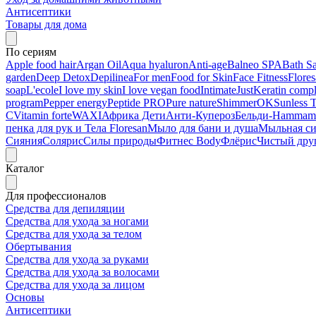
Антисептики
Товары для дома
По сериям
Apple food hair
Argan Oil
Aqua hyaluron
Anti-age
Balneo SPA
Bath Sa
garden
Deep Detox
Depilinea
For men
Food for Skin
Face Fitness
Flore
soap
L'ecole
I love my skin
I love vegan food
Intimate
Just
Keratin comp
program
Pepper energy
Peptide PRO
Pure nature
ShimmerOK
Sunless 
C
Vitamin forte
WAXI
Африка Дети
Анти-Купероз
Бельди-Hammam
пенка для рук и Тела Floresan
Мыло для бани и душа
Мыльная с
Сияния
Солярис
Силы природы
Фитнес Body
Флёрис
Чистый дру
Каталог
Для профессионалов
Средства для депиляции
Средства для ухода за ногами
Средства для ухода за телом
Обертывания
Средства для ухода за руками
Средства для ухода за волосами
Средства для ухода за лицом
Основы
Антисептики