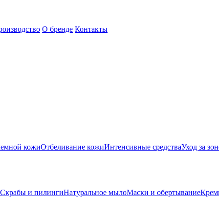
роизводство
О бренде
Контакты
лемной кожи
Отбеливание кожи
Интенсивные средства
Уход за зон
Скрабы и пилинги
Натуральное мыло
Маски и обертывание
Крем