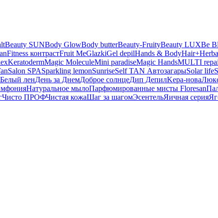
lt
Beauty SUN
Body Glow
Body butter
Beauty-Fruity
Beauty LUX
Be B
san
Fitness контраст
Fruit Me
Glazki
Gel depil
Hands & Body
Hair+
Herba
lex
Keratoderm
Magic Molecule
Mini paradise
Magic Hands
MULTI repai
Tan
Salon SPA
Sparkling lemon
Sunrise
Self TAN Автозагары
Solar life
S
Белый лен
День за Днем
Доброе солнце
Дип Депил
Kepa-нова
Люк
имфония
Натуральное мыло
Парфюмированные мисты Floresan
Па
г
Чисто ПРОФ
Чистая кожа
Шаг за шагом
Эсентель
Яичная серия
Яг