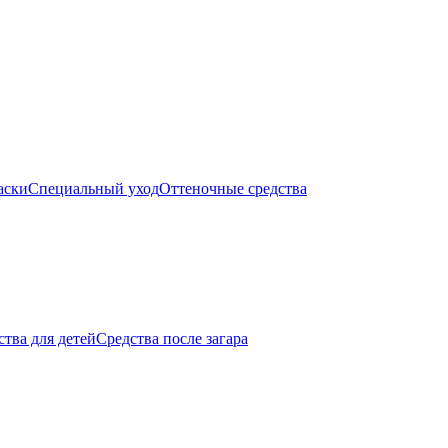
аски
Специальный уход
Оттеночные средства
тва для детей
Средства после загара