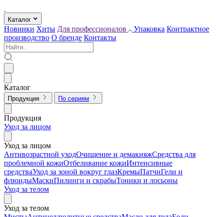
Каталог
Новинки
Хиты
Для профессионалов
Упаковка
Контрактное
производство
О бренде
Контакты
Каталог
Продукция
По сериям
Продукция
Уход за лицом
Уход за лицом
Антивозрастной уход
Очищение и демакияж
Средства для
проблемной кожи
Отбеливание кожи
Интенсивные
средства
Уход за зоной вокруг глаз
Кремы
Патчи
Гели и
флюиды
Маски
Пилинги и скрабы
Тоники и лосьоны
Уход за телом
Уход за телом
Мисты
Антицеллюлитные средства
Масло для тела
Боди