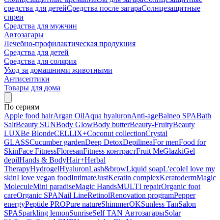
средства для детей
Средства после загара
Солнцезащитные
спреи
Средства для мужчин
Автозагары
Лечебно-профилактическая продукция
Средства для детей
Средства для солярия
Уход за домашними животными
Антисептики
Товары для дома
По сериям
Apple food hair
Argan Oil
Aqua hyaluron
Anti-age
Balneo SPA
Bath
Salt
Beauty SUN
Body Glow
Body butter
Beauty-Fruity
Beauty
LUX
Be Blonde
CELLIX+
Coconut collection
Crystal
GLASS
Cucumber garden
Deep Detox
Depilinea
For men
Food for
Skin
Face Fitness
Floresan
Fitness контраст
Fruit Me
Glazki
Gel
depil
Hands & Body
Hair+
Herbal
Therapy
Hydrogel
Hyaluron
Lash&brow
Liquid soap
L'ecole
I love my
skin
I love vegan food
Intimate
Just
Keratin complex
Keratoderm
Magic
Molecule
Mini paradise
Magic Hands
MULTI repair
Organic foot
care
Organic SPA
Nail Line
Retinol
Renovation program
Pepper
energy
Peptide PRO
Pure nature
ShimmerOK
Sunless Tan
Salon
SPA
Sparkling lemon
Sunrise
Self TAN Автозагары
Solar