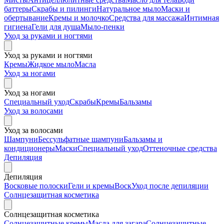
баттеры
Скрабы и пилинги
Натуральное мыло
Маски и
обертывание
Кремы и молочко
Средства для массажа
Интимная
гигиена
Гели для душа
Мыло-пенки
Уход за руками и ногтями
Уход за руками и ногтями
Кремы
Жидкое мыло
Масла
Уход за ногами
Уход за ногами
Специальный уход
Скрабы
Кремы
Бальзамы
Уход за волосами
Уход за волосами
Шампуни
Бессульфатные шампуни
Бальзамы и
кондиционеры
Маски
Специальный уход
Оттеночные средства
Депиляция
Депиляция
Восковые полоски
Гели и кремы
Воск
Уход после депиляции
Солнцезащитная косметика
Солнцезащитная косметика
Солнцезащитные кремы
Масла для загара
Солнцезащитные