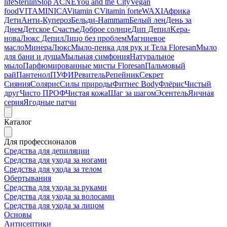
life
Sterilin
Stop ACNE
You and the City
Vegan
food
VITAMINICA
Vitamin C
Vitamin forte
WAXI
Африка
Дети
Анти-Купероз
Бельди-Hammam
Белый лен
День за
Днем
Детское Счастье
Доброе солнце
Дип Депил
Kepa-
нова
Люкс Депил
Лицо без проблем
Магниевое
масло
МинераЛюкс
Мыло-пенка для рук и Тела Floresan
Мыло
для бани и душа
Мыльная симфония
Натуральное
мыло
Парфюмированные мисты Floresan
Пальмовый
рай
Пантенол
ПУФИ
Ревитель
Репейник
Секрет
Сияния
Солярис
Силы природы
Фитнес Body
Флёрис
Чистый
друг
Чисто ПРОФ
Чистая кожа
Шаг за шагом
Эсентель
Яичная
серия
Ягодные патчи
Каталог
Для профессионалов
Средства для депиляции
Средства для ухода за ногами
Средства для ухода за телом
Обертывания
Средства для ухода за руками
Средства для ухода за волосами
Средства для ухода за лицом
Основы
Антисептики