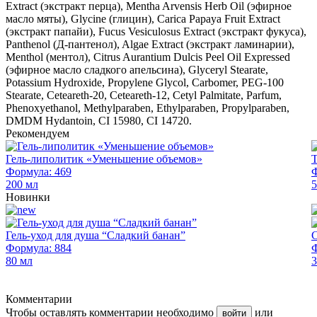
Extract (экстракт перца), Mentha Arvensis Herb Oil (эфирное
масло мяты), Glycine (глицин), Carica Papaya Fruit Extract
(экстракт папайи), Fucus Vesiculosus Extract (экстракт фукуса),
Panthenol (Д-пантенол), Algae Extract (экстракт ламинарии),
Menthol (ментол), Citrus Aurantium Dulcis Peel Oil Expressed
(эфирное масло сладкого апельсина), Glyceryl Stearate,
Potassium Hydroxide, Propylene Glycol, Carbomer, PEG-100
Stearate, Ceteareth-20, Ceteareth-12, Cetyl Palmitate, Parfum,
Phenoxyethanol, Methylparaben, Ethylparaben, Propylparaben,
DMDM Hydantoin, CI 15980, CI 14720.
Рекомендуем
Гель-липолитик «Уменьшение объемов»
Т
Формула: 469
Ф
200 мл
5
Новинки
Гель-уход для душа “Сладкий банан”
С
Формула: 884
Ф
80 мл
3
Комментарии
Чтобы оставлять комментарии необходимо
или
войти