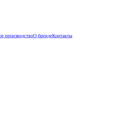
ое производство
О бренде
Контакты