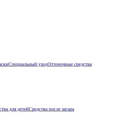
аски
Специальный уход
Оттеночные средства
тва для детей
Средства после загара