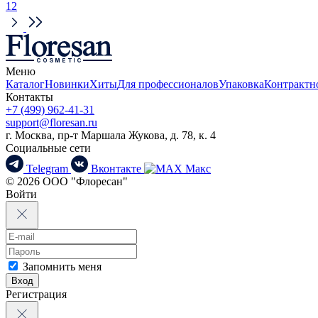
1
2
Меню
Каталог
Новинки
Хиты
Для профессионалов
Упаковка
Контрактн
Контакты
+7 (499) 962-41-31
support@floresan.ru
г. Москва, пр-т Маршала Жукова, д. 78, к. 4
Социальные сети
Telegram
Вконтакте
Макс
© 2026 ООО "Флоресан"
Войти
Запомнить меня
Вход
Регистрация