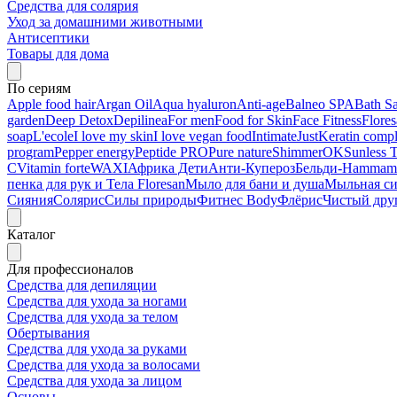
Средства для солярия
Уход за домашними животными
Антисептики
Товары для дома
По сериям
Apple food hair
Argan Oil
Aqua hyaluron
Anti-age
Balneo SPA
Bath Sa
garden
Deep Detox
Depilinea
For men
Food for Skin
Face Fitness
Flore
soap
L'ecole
I love my skin
I love vegan food
Intimate
Just
Keratin comp
program
Pepper energy
Peptide PRO
Pure nature
ShimmerOK
Sunless 
C
Vitamin forte
WAXI
Африка Дети
Анти-Купероз
Бельди-Hammam
пенка для рук и Тела Floresan
Мыло для бани и душа
Мыльная с
Сияния
Солярис
Силы природы
Фитнес Body
Флёрис
Чистый дру
Каталог
Для профессионалов
Средства для депиляции
Средства для ухода за ногами
Средства для ухода за телом
Обертывания
Средства для ухода за руками
Средства для ухода за волосами
Средства для ухода за лицом
Основы