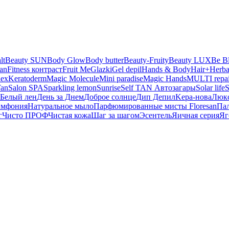
lt
Beauty SUN
Body Glow
Body butter
Beauty-Fruity
Beauty LUX
Be B
san
Fitness контраст
Fruit Me
Glazki
Gel depil
Hands & Body
Hair+
Herba
lex
Keratoderm
Magic Molecule
Mini paradise
Magic Hands
MULTI repai
Tan
Salon SPA
Sparkling lemon
Sunrise
Self TAN Автозагары
Solar life
S
Белый лен
День за Днем
Доброе солнце
Дип Депил
Kepa-нова
Люк
имфония
Натуральное мыло
Парфюмированные мисты Floresan
Па
г
Чисто ПРОФ
Чистая кожа
Шаг за шагом
Эсентель
Яичная серия
Яг