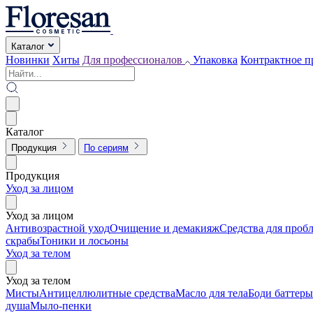
Каталог
Новинки
Хиты
Для профессионалов
Упаковка
Контрактное п
Каталог
Продукция
По сериям
Продукция
Уход за лицом
Уход за лицом
Антивозрастной уход
Очищение и демакияж
Средства для проб
скрабы
Тоники и лосьоны
Уход за телом
Уход за телом
Мисты
Антицеллюлитные средства
Масло для тела
Боди баттеры
душа
Мыло-пенки