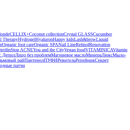
londe
CELLIX+
Coconut collection
Crystal GLASS
Cucumber
l Therapy
Hydrogel
Hyaluron
Happy kids
Lash&brow
Liquid
r
Organic foot care
Organic SPA
Nail Line
Retinol
Renovation
terilin
Stop ACNE
You and the City
Vegan food
VITAMINICA
Vitamin
с Депил
Лицо без проблем
Магниевое масло
МинераЛюкс
Мыло-
льмовый рай
Пантенол
ПУФИ
Ревитель
Репейник
Секрет
одные патчи