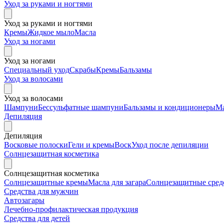
Уход за руками и ногтями
Уход за руками и ногтями
Кремы
Жидкое мыло
Масла
Уход за ногами
Уход за ногами
Специальный уход
Скрабы
Кремы
Бальзамы
Уход за волосами
Уход за волосами
Шампуни
Бессульфатные шампуни
Бальзамы и кондиционеры
М
Депиляция
Депиляция
Восковые полоски
Гели и кремы
Воск
Уход после депиляции
Солнцезащитная косметика
Солнцезащитная косметика
Солнцезащитные кремы
Масла для загара
Солнцезащитные средс
Средства для мужчин
Автозагары
Лечебно-профилактическая продукция
Средства для детей