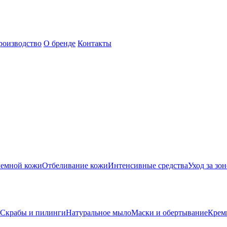
роизводство
О бренде
Контакты
лемной кожи
Отбеливание кожи
Интенсивные средства
Уход за зон
Скрабы и пилинги
Натуральное мыло
Маски и обертывание
Крем