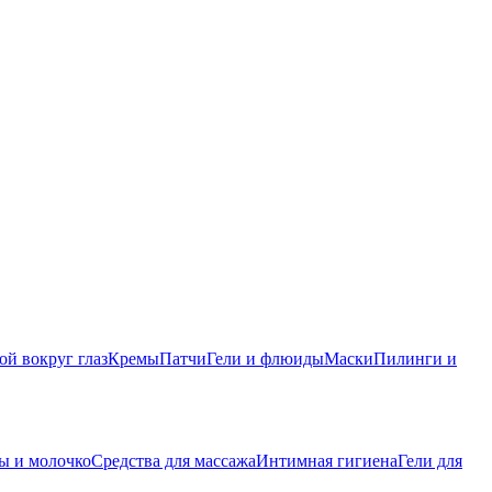
ой вокруг глаз
Кремы
Патчи
Гели и флюиды
Маски
Пилинги и
ы и молочко
Средства для массажа
Интимная гигиена
Гели для