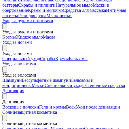
баттеры
Скрабы и пилинги
Натуральное мыло
Маски и
обертывание
Кремы и молочко
Средства для массажа
Интимная
гигиена
Гели для душа
Мыло-пенки
Уход за руками и ногтями
Уход за руками и ногтями
Кремы
Жидкое мыло
Масла
Уход за ногами
Уход за ногами
Специальный уход
Скрабы
Кремы
Бальзамы
Уход за волосами
Уход за волосами
Шампуни
Бессульфатные шампуни
Бальзамы и
кондиционеры
Маски
Специальный уход
Оттеночные средства
Депиляция
Депиляция
Восковые полоски
Гели и кремы
Воск
Уход после депиляции
Солнцезащитная косметика
Солнцезащитная косметика
Солнцезащитные кремы
Масла для загара
Солнцезащитные