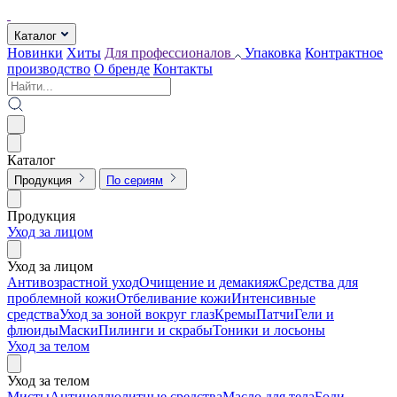
Каталог
Новинки
Хиты
Для профессионалов
Упаковка
Контрактное
производство
О бренде
Контакты
Каталог
Продукция
По сериям
Продукция
Уход за лицом
Уход за лицом
Антивозрастной уход
Очищение и демакияж
Средства для
проблемной кожи
Отбеливание кожи
Интенсивные
средства
Уход за зоной вокруг глаз
Кремы
Патчи
Гели и
флюиды
Маски
Пилинги и скрабы
Тоники и лосьоны
Уход за телом
Уход за телом
Мисты
Антицеллюлитные средства
Масло для тела
Боди