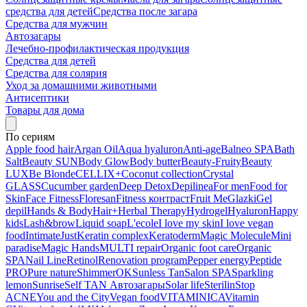
средства для детей
Средства после загара
Средства для мужчин
Автозагары
Лечебно-профилактическая продукция
Средства для детей
Средства для солярия
Уход за домашними животными
Антисептики
Товары для дома
По сериям
Apple food hair
Argan Oil
Aqua hyaluron
Anti-age
Balneo SPA
Bath
Salt
Beauty SUN
Body Glow
Body butter
Beauty-Fruity
Beauty
LUX
Be Blonde
CELLIX+
Coconut collection
Crystal
GLASS
Cucumber garden
Deep Detox
Depilinea
For men
Food for
Skin
Face Fitness
Floresan
Fitness контраст
Fruit Me
Glazki
Gel
depil
Hands & Body
Hair+
Herbal Therapy
Hydrogel
Hyaluron
Happy
kids
Lash&brow
Liquid soap
L'ecole
I love my skin
I love vegan
food
Intimate
Just
Keratin complex
Keratoderm
Magic Molecule
Mini
paradise
Magic Hands
MULTI repair
Organic foot care
Organic
SPA
Nail Line
Retinol
Renovation program
Pepper energy
Peptide
PRO
Pure nature
ShimmerOK
Sunless Tan
Salon SPA
Sparkling
lemon
Sunrise
Self TAN Автозагары
Solar life
Sterilin
Stop
ACNE
You and the City
Vegan food
VITAMINICA
Vitamin