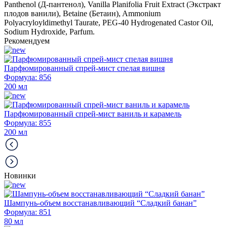
Panthenol (Д-пантенол), Vanilla Planifolia Fruit Extract (Экстракт
плодов ванили), Betaine (Бетаин), Ammonium
Polyacryloyldimethyl Taurate, PEG-40 Hydrogenated Castor Oil,
Sodium Hydroxide, Parfum.
Рекомендуем
Парфюмированный спрей-мист спелая вишня
Формула: 856
200 мл
Парфюмированный спрей-мист ваниль и карамель
Формула: 855
200 мл
Новинки
Шампунь-объем восстанавливающий “Сладкий банан”
Формула: 851
80 мл