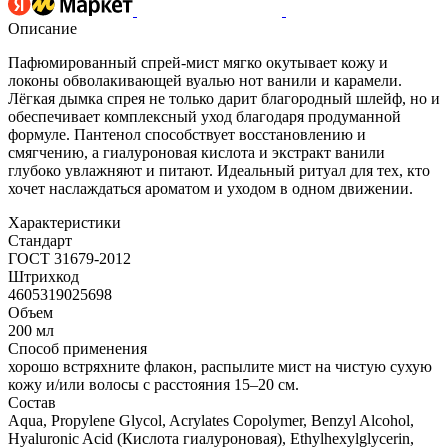
Описание
Пафюмированный спрей-мист мягко окутывает кожу и
локоны обволакивающей вуалью нот ванили и карамели.
Лёгкая дымка спрея не только дарит благородный шлейф, но и
обеспечивает комплексный уход благодаря продуманной
формуле. Пантенол способствует восстановлению и
смягчению, а гиалуроновая кислота и экстракт ванили
глубоко увлажняют и питают. Идеальный ритуал для тех, кто
хочет наслаждаться ароматом и уходом в одном движении.
Характеристики
Стандарт
ГОСТ 31679-2012
Штрихкод
4605319025698
Объем
200 мл
Способ применения
хорошо встряхните флакон, распылите мист на чистую сухую
кожу и/или волосы с расстояния 15–20 см.
Состав
Aqua, Propylene Glycol, Acrylates Copolymer, Benzyl Alcohol,
Hyaluronic Acid (Кислота гиалуроновая), Ethylhexylglycerin,