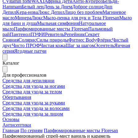
C
Vitamin forte
WAXI
Африка Дети
Анти-Купероз
Бельди-
Hammam
Белый лен
День за Днем
Доброе солнце
Дип
Депил
Kepa-нова
Люкс Депил
Лицо без проблем
Магниевое
масло
МинераЛюкс
Мыло-пенка для рук и Тела Floresan
Мыло
для бани и душа
Мыльная симфония
Натуральное
мыло
Парфюмированные мисты Floresan
Пальмовый
рай
Пантенол
ПУФИ
Ревитель
Репейник
Секрет
Сияния
Солярис
Силы природы
Фитнес Body
Флёрис
Чистый
друг
Чисто ПРОФ
Чистая кожа
Шаг за шагом
Эсентель
Яичная
серия
Ягодные патчи
Каталог
Для профессионалов
Средства для депиляции
Средства для ухода за ногами
Средства для ухода за телом
Обертывания
Средства для ухода за руками
Средства для ухода за волосами
Средства для ухода за лицом
Основы
Антисептики
Главная
По сериям
Парфюмированные мисты Floresan
Парфюмированный спрей-мист ваниль и карамель