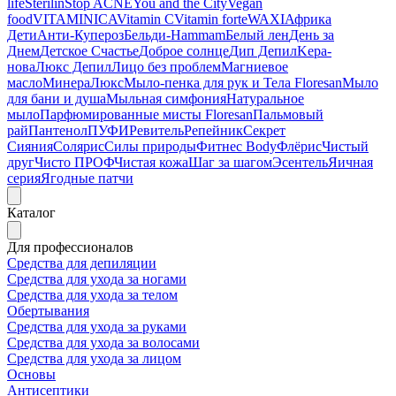
life
Sterilin
Stop ACNE
You and the City
Vegan
food
VITAMINICA
Vitamin C
Vitamin forte
WAXI
Африка
Дети
Анти-Купероз
Бельди-Hammam
Белый лен
День за
Днем
Детское Счастье
Доброе солнце
Дип Депил
Kepa-
нова
Люкс Депил
Лицо без проблем
Магниевое
масло
МинераЛюкс
Мыло-пенка для рук и Тела Floresan
Мыло
для бани и душа
Мыльная симфония
Натуральное
мыло
Парфюмированные мисты Floresan
Пальмовый
рай
Пантенол
ПУФИ
Ревитель
Репейник
Секрет
Сияния
Солярис
Силы природы
Фитнес Body
Флёрис
Чистый
друг
Чисто ПРОФ
Чистая кожа
Шаг за шагом
Эсентель
Яичная
серия
Ягодные патчи
Каталог
Для профессионалов
Средства для депиляции
Средства для ухода за ногами
Средства для ухода за телом
Обертывания
Средства для ухода за руками
Средства для ухода за волосами
Средства для ухода за лицом
Основы
Антисептики