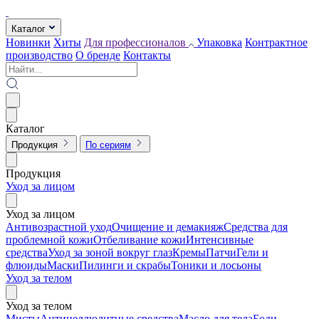
Каталог
Новинки
Хиты
Для профессионалов
Упаковка
Контрактное
производство
О бренде
Контакты
Каталог
Продукция
По сериям
Продукция
Уход за лицом
Уход за лицом
Антивозрастной уход
Очищение и демакияж
Средства для
проблемной кожи
Отбеливание кожи
Интенсивные
средства
Уход за зоной вокруг глаз
Кремы
Патчи
Гели и
флюиды
Маски
Пилинги и скрабы
Тоники и лосьоны
Уход за телом
Уход за телом
Мисты
Антицеллюлитные средства
Масло для тела
Боди