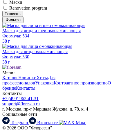
Маски
Renovation program
Показать
Фильтры
Маска для лица и шеи омолаживающая
Формула: 534
38 г
Маска для лица омолаживающая
Формула: 530
38 г
Меню
Каталог
Новинки
Хиты
Для
профессионалов
Упаковка
Контрактное производство
О
бренде
Контакты
Контакты
+7 (499) 962-41-31
support@floresan.ru
г. Москва, пр-т Маршала Жукова, д. 78, к. 4
Социальные сети
Telegram
Вконтакте
Макс
© 2026 ООО "Флоресан"