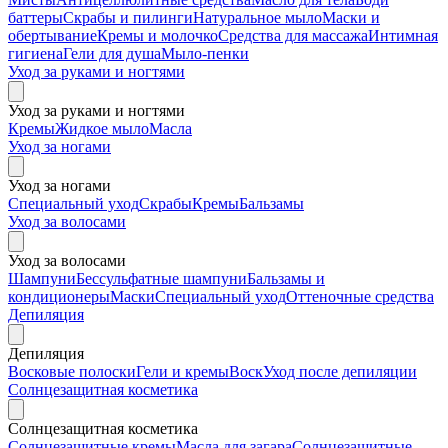
баттеры
Скрабы и пилинги
Натуральное мыло
Маски и
обертывание
Кремы и молочко
Средства для массажа
Интимная
гигиена
Гели для душа
Мыло-пенки
Уход за руками и ногтями
Уход за руками и ногтями
Кремы
Жидкое мыло
Масла
Уход за ногами
Уход за ногами
Специальный уход
Скрабы
Кремы
Бальзамы
Уход за волосами
Уход за волосами
Шампуни
Бессульфатные шампуни
Бальзамы и
кондиционеры
Маски
Специальный уход
Оттеночные средства
Депиляция
Депиляция
Восковые полоски
Гели и кремы
Воск
Уход после депиляции
Солнцезащитная косметика
Солнцезащитная косметика
Солнцезащитные кремы
Масла для загара
Солнцезащитные