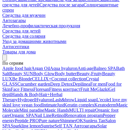
средства для детей
Средства после загара
Солнцезащитные
спреи
Средства для мужчин
Автозагары
Лечебно-профилактическая продукция
Средства для детей
Средства для солярия
Уход за домашними животными
Антисептики
Товары для дома
По сериям
Apple food hair
Argan Oil
Aqua hyaluron
Anti-age
Balneo SPA
Bath
Salt
Beauty SUN
Body Glow
Body butter
Beauty-Fruity
Beauty
LUX
Be Blonde
CELLIX+
Coconut collection
Crystal
GLASS
Cucumber garden
Deep Detox
Depilinea
For men
Food for
Skin
Face Fitness
Floresan
Fitness контраст
Fruit Me
Glazki
Gel
depil
Hands & Body
Hair+
Herbal
Therapy
Hydrogel
Hyaluron
Lash&brow
Liquid soap
L'ecole
I love my
skin
I love vegan food
Intimate
Just
Keratin complex
Keratoderm
Magic
Molecule
Mini paradise
Magic Hands
MULTI repair
Organic foot
care
Organic SPA
Nail Line
Retinol
Renovation program
Pepper
energy
Peptide PRO
Pure nature
ShimmerOK
Sunless Tan
Salon
SPA
Sparkling lemon
Sunrise
Self TAN Автозагары
Solar