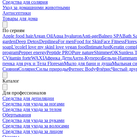
Средства для солярия
Уход за домашними животными
Антисептики
Товары для дома
По сериям
Apple food hair
Argan Oil
Aqua hyaluron
Anti-age
Balneo SPA
Bath Sa
garden
Deep Detox
Depilinea
For men
Food for Skin
Face Fitness
Flore
soap
L'ecole
I love my skin
I love vegan food
Intimate
Just
Keratin comp
program
Pepper energy
Peptide PRO
Pure nature
ShimmerOK
Sunless 
C
Vitamin forte
WAXI
Африка Дети
Анти-Купероз
Бельди-Hammam
пенка для рук и Тела Floresan
Мыло для бани и душа
Мыльная с
Сияния
Солярис
Силы природы
Фитнес Body
Флёрис
Чистый дру
Каталог
Для профессионалов
Средства для депиляции
Средства для ухода за ногами
Средства для ухода за телом
Обертывания
Средства для ухода за руками
Средства для ухода за волосами
Средства для ухода за лицом
Основы