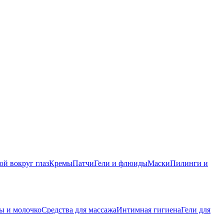
ой вокруг глаз
Кремы
Патчи
Гели и флюиды
Маски
Пилинги и
ы и молочко
Средства для массажа
Интимная гигиена
Гели для