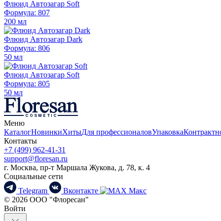
Флюид Автозагар Soft
Формула: 807
200 мл
Флюид Автозагар Dark
Формула: 806
50 мл
Флюид Автозагар Soft
Формула: 805
50 мл
Меню
Каталог
Новинки
Хиты
Для профессионалов
Упаковка
Контрактн
Контакты
+7 (499) 962-41-31
support@floresan.ru
г. Москва, пр-т Маршала Жукова, д. 78, к. 4
Социальные сети
Telegram
Вконтакте
Макс
© 2026 ООО "Флоресан"
Войти