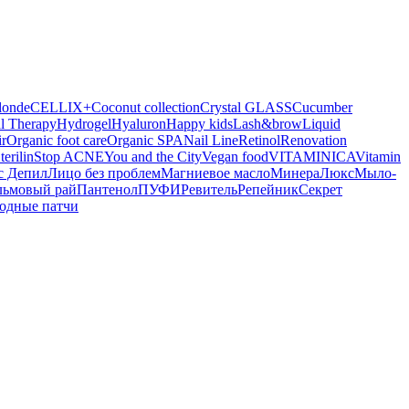
londe
CELLIX+
Coconut collection
Crystal GLASS
Cucumber
l Therapy
Hydrogel
Hyaluron
Happy kids
Lash&brow
Liquid
r
Organic foot care
Organic SPA
Nail Line
Retinol
Renovation
terilin
Stop ACNE
You and the City
Vegan food
VITAMINICA
Vitamin
с Депил
Лицо без проблем
Магниевое масло
МинераЛюкс
Мыло-
льмовый рай
Пантенол
ПУФИ
Ревитель
Репейник
Секрет
одные патчи