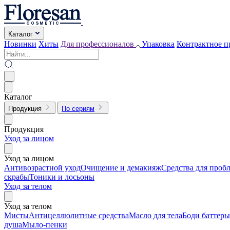
Каталог
Новинки
Хиты
Для профессионалов
Упаковка
Контрактное п
Каталог
Продукция
По сериям
Продукция
Уход за лицом
Уход за лицом
Антивозрастной уход
Очищение и демакияж
Средства для проб
скрабы
Тоники и лосьоны
Уход за телом
Уход за телом
Мисты
Антицеллюлитные средства
Масло для тела
Боди баттеры
душа
Мыло-пенки