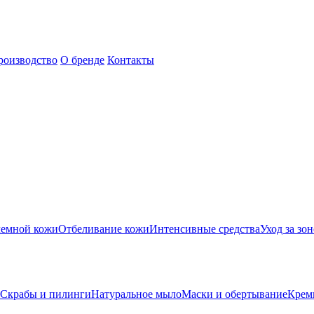
роизводство
О бренде
Контакты
лемной кожи
Отбеливание кожи
Интенсивные средства
Уход за зон
Скрабы и пилинги
Натуральное мыло
Маски и обертывание
Крем