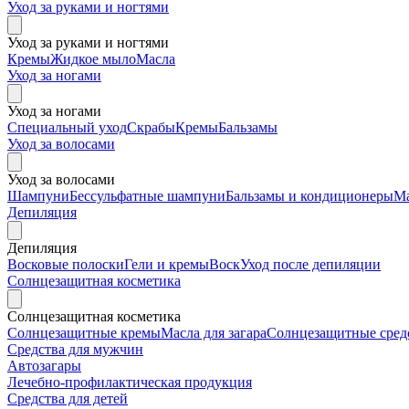
Уход за руками и ногтями
Уход за руками и ногтями
Кремы
Жидкое мыло
Масла
Уход за ногами
Уход за ногами
Специальный уход
Скрабы
Кремы
Бальзамы
Уход за волосами
Уход за волосами
Шампуни
Бессульфатные шампуни
Бальзамы и кондиционеры
М
Депиляция
Депиляция
Восковые полоски
Гели и кремы
Воск
Уход после депиляции
Солнцезащитная косметика
Солнцезащитная косметика
Солнцезащитные кремы
Масла для загара
Солнцезащитные средс
Средства для мужчин
Автозагары
Лечебно-профилактическая продукция
Средства для детей