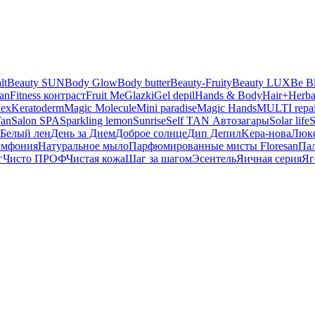
lt
Beauty SUN
Body Glow
Body butter
Beauty-Fruity
Beauty LUX
Be B
san
Fitness контраст
Fruit Me
Glazki
Gel depil
Hands & Body
Hair+
Herba
lex
Keratoderm
Magic Molecule
Mini paradise
Magic Hands
MULTI repai
Tan
Salon SPA
Sparkling lemon
Sunrise
Self TAN Автозагары
Solar life
S
Белый лен
День за Днем
Доброе солнце
Дип Депил
Kepa-нова
Люк
имфония
Натуральное мыло
Парфюмированные мисты Floresan
Па
г
Чисто ПРОФ
Чистая кожа
Шаг за шагом
Эсентель
Яичная серия
Яг