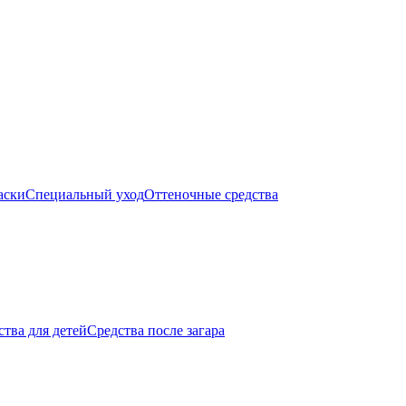
аски
Специальный уход
Оттеночные средства
тва для детей
Средства после загара