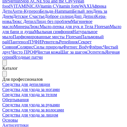
life
Sterilin
Stop ACNE
You and the City
Vegan
food
VITAMINICA
Vitamin C
Vitamin forte
WAXI
Африка
Дети
Анти-Купероз
Бельди-Hammam
Белый лен
День за
Днем
Детское Счастье
Доброе солнце
Дип Депил
Kepa-
нова
Люкс Депил
Лицо без проблем
Магниевое
масло
МинераЛюкс
Мыло-пенка для рук и Тела Floresan
Мыло
для бани и душа
Мыльная симфония
Натуральное
мыло
Парфюмированные мисты Floresan
Пальмовый
рай
Пантенол
ПУФИ
Ревитель
Репейник
Секрет
Сияния
Солярис
Силы природы
Фитнес Body
Флёрис
Чистый
друг
Чисто ПРОФ
Чистая кожа
Шаг за шагом
Эсентель
Яичная
серия
Ягодные патчи
Каталог
Для профессионалов
Средства для депиляции
Средства для ухода за ногами
Средства для ухода за телом
Обертывания
Средства для ухода за руками
Средства для ухода за волосами
Средства для ухода за лицом
Основы
Антисептики