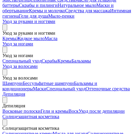
баттеры
Скрабы и пилинги
Натуральное мыло
Маски и
обертывание
Кремы и молочко
Средства для массажа
Интимная
гигиена
Гели для душа
Мыло-пенки
Уход за руками и ногтями
Уход за руками и ногтями
Кремы
Жидкое мыло
Масла
Уход за ногами
Уход за ногами
Специальный уход
Скрабы
Кремы
Бальзамы
Уход за волосами
Уход за волосами
Шампуни
Бессульфатные шампуни
Бальзамы и
кондиционеры
Маски
Специальный уход
Оттеночные средства
Депиляция
Депиляция
Восковые полоски
Гели и кремы
Воск
Уход после депиляции
Солнцезащитная косметика
Солнцезащитная косметика
Солнцезащитные кремы
Масла для загара
Солнцезащитные