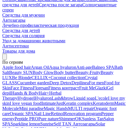
средства для детей
Средства после загара
Солнцезащитные
спреи
Средства для мужчин
Автозагары
Лечебно-профилактическая продукция
Средства для детей
Средства для солярия
Уход за домашними животными
Антисептики
Товары для дома
По сериям
Apple food hair
Argan Oil
Aqua hyaluron
Anti-age
Balneo SPA
Bath
Salt
Beauty SUN
Body Glow
Body butter
Beauty-Fruity
Beauty
LUX
Be Blonde
CELLIX+
Coconut collection
Crystal
GLASS
Cucumber garden
Deep Detox
Depilinea
For men
Food for
Skin
Face Fitness
Floresan
Fitness контраст
Fruit Me
Glazki
Gel
depil
Hands & Body
Hair+
Herbal
Therapy
Hydrogel
Hyaluron
Lash&brow
Liquid soap
L'ecole
I love my
skin
I love vegan food
Intimate
Just
Keratin complex
Keratoderm
Magic
Molecule
Mini paradise
Magic Hands
MULTI repair
Organic foot
care
Organic SPA
Nail Line
Retinol
Renovation program
Pepper
energy
Peptide PRO
Pure nature
ShimmerOK
Sunless Tan
Salon
SPA
Sparkling lemon
Sunrise
Self TAN Автозагары
Solar