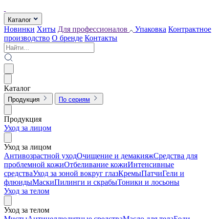
Каталог
Новинки
Хиты
Для профессионалов
Упаковка
Контрактное
производство
О бренде
Контакты
Каталог
Продукция
По сериям
Продукция
Уход за лицом
Уход за лицом
Антивозрастной уход
Очищение и демакияж
Средства для
проблемной кожи
Отбеливание кожи
Интенсивные
средства
Уход за зоной вокруг глаз
Кремы
Патчи
Гели и
флюиды
Маски
Пилинги и скрабы
Тоники и лосьоны
Уход за телом
Уход за телом
Мисты
Антицеллюлитные средства
Масло для тела
Боди