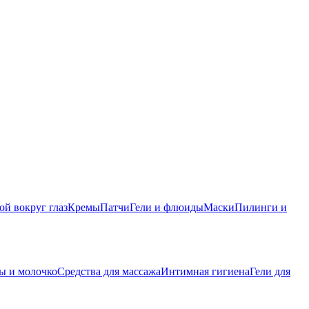
ой вокруг глаз
Кремы
Патчи
Гели и флюиды
Маски
Пилинги и
ы и молочко
Средства для массажа
Интимная гигиена
Гели для