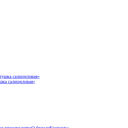
шка салициловая»
ое производство
О бренде
Контакты