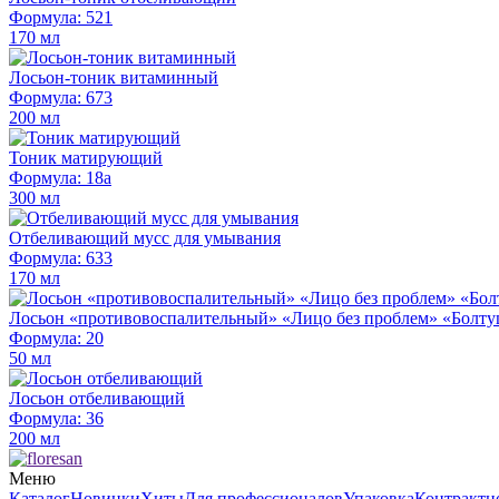
Формула: 521
170 мл
Лосьон-тоник витаминный
Формула: 673
200 мл
Тоник матирующий
Формула: 18а
300 мл
Отбеливающий мусс для умывания
Формула: 633
170 мл
Лосьон «противовоспалительный» «Лицо без проблем» «Болту
Формула: 20
50 мл
Лосьон отбеливающий
Формула: 36
200 мл
Меню
Каталог
Новинки
Хиты
Для профессионалов
Упаковка
Контрактн