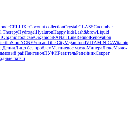
londe
CELLIX+
Coconut collection
Crystal GLASS
Cucumber
l Therapy
Hydrogel
Hyaluron
Happy kids
Lash&brow
Liquid
r
Organic foot care
Organic SPA
Nail Line
Retinol
Renovation
terilin
Stop ACNE
You and the City
Vegan food
VITAMINICA
Vitamin
с Депил
Лицо без проблем
Магниевое масло
МинераЛюкс
Мыло-
льмовый рай
Пантенол
ПУФИ
Ревитель
Репейник
Секрет
одные патчи