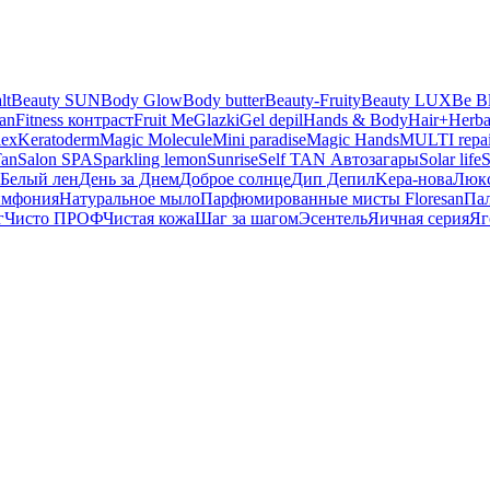
lt
Beauty SUN
Body Glow
Body butter
Beauty-Fruity
Beauty LUX
Be B
san
Fitness контраст
Fruit Me
Glazki
Gel depil
Hands & Body
Hair+
Herba
lex
Keratoderm
Magic Molecule
Mini paradise
Magic Hands
MULTI repai
Tan
Salon SPA
Sparkling lemon
Sunrise
Self TAN Автозагары
Solar life
S
Белый лен
День за Днем
Доброе солнце
Дип Депил
Kepa-нова
Люк
имфония
Натуральное мыло
Парфюмированные мисты Floresan
Па
г
Чисто ПРОФ
Чистая кожа
Шаг за шагом
Эсентель
Яичная серия
Яг