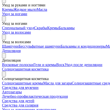
Уход за руками и ногтями
Кремы
Жидкое мыло
Масла
Уход за ногами
Уход за ногами
Специальный уход
Скрабы
Кремы
Бальзамы
Уход за волосами
Уход за волосами
Шампуни
Бессульфатные шампуни
Бальзамы и кондиционеры
М
Депиляция
Депиляция
Восковые полоски
Гели и кремы
Воск
Уход после депиляции
Солнцезащитная косметика
Солнцезащитная косметика
Солнцезащитные кремы
Масла для загара
Солнцезащитные средс
Средства для мужчин
Автозагары
Лечебно-профилактическая продукция
Средства для детей
Средства для солярия
Уход за домашними животными