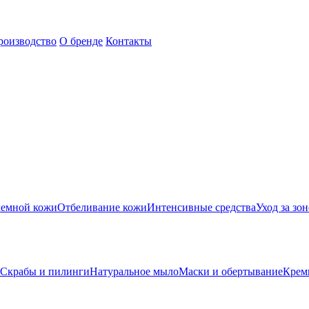
роизводство
О бренде
Контакты
лемной кожи
Отбеливание кожи
Интенсивные средства
Уход за зон
Скрабы и пилинги
Натуральное мыло
Маски и обертывание
Крем