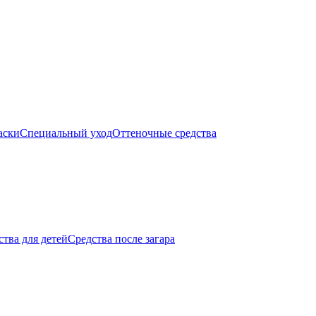
аски
Специальный уход
Оттеночные средства
тва для детей
Средства после загара