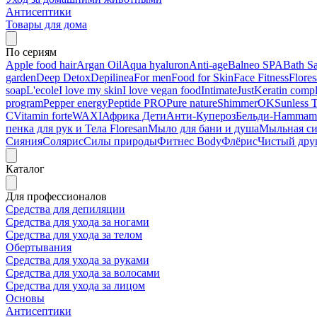
Антисептики
Товары для дома
По сериям
Apple food hair
Argan Oil
Aqua hyaluron
Anti-age
Balneo SPA
Bath Sa
garden
Deep Detox
Depilinea
For men
Food for Skin
Face Fitness
Flore
soap
L'ecole
I love my skin
I love vegan food
Intimate
Just
Keratin comp
program
Pepper energy
Peptide PRO
Pure nature
ShimmerOK
Sunless 
C
Vitamin forte
WAXI
Африка Дети
Анти-Купероз
Бельди-Hammam
пенка для рук и Тела Floresan
Мыло для бани и душа
Мыльная с
Сияния
Солярис
Силы природы
Фитнес Body
Флёрис
Чистый дру
Каталог
Для профессионалов
Средства для депиляции
Средства для ухода за ногами
Средства для ухода за телом
Обертывания
Средства для ухода за руками
Средства для ухода за волосами
Средства для ухода за лицом
Основы
Антисептики