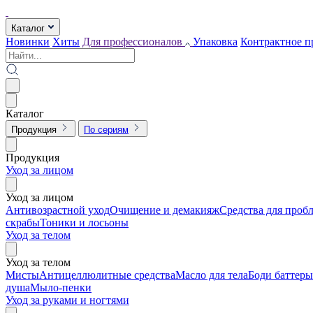
Каталог
Новинки
Хиты
Для профессионалов
Упаковка
Контрактное п
Каталог
Продукция
По сериям
Продукция
Уход за лицом
Уход за лицом
Антивозрастной уход
Очищение и демакияж
Средства для проб
скрабы
Тоники и лосьоны
Уход за телом
Уход за телом
Мисты
Антицеллюлитные средства
Масло для тела
Боди баттеры
душа
Мыло-пенки
Уход за руками и ногтями