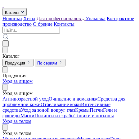
Каталог
Новинки
Хиты
Для профессионалов
Упаковка
Контрактное
производство
О бренде
Контакты
Каталог
Продукция
По сериям
Продукция
Уход за лицом
Уход за лицом
Антивозрастной уход
Очищение и демакияж
Средства для
проблемной кожи
Отбеливание кожи
Интенсивные
средства
Уход за зоной вокруг глаз
Кремы
Патчи
Гели и
флюиды
Маски
Пилинги и скрабы
Тоники и лосьоны
Уход за телом
Уход за телом
Мисты
Антицеллюлитные средства
Масло для тела
Боди