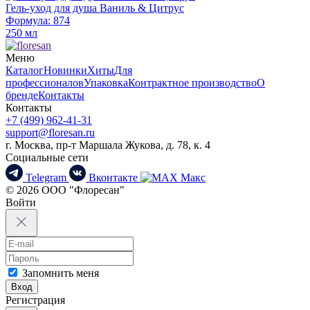
Гель-уход для душа Ваниль & Цитрус
Формула: 874
250 мл
Меню
Каталог
Новинки
Хиты
Для
профессионалов
Упаковка
Контрактное производство
О
бренде
Контакты
Контакты
+7 (499) 962-41-31
support@floresan.ru
г. Москва, пр-т Маршала Жукова, д. 78, к. 4
Социальные сети
Telegram
Вконтакте
Макс
© 2026 ООО "Флоресан"
Войти
Запомнить меня
Вход
Регистрация