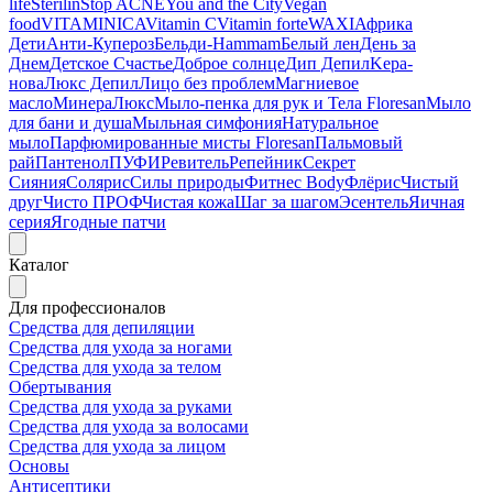
life
Sterilin
Stop ACNE
You and the City
Vegan
food
VITAMINICA
Vitamin C
Vitamin forte
WAXI
Африка
Дети
Анти-Купероз
Бельди-Hammam
Белый лен
День за
Днем
Детское Счастье
Доброе солнце
Дип Депил
Kepa-
нова
Люкс Депил
Лицо без проблем
Магниевое
масло
МинераЛюкс
Мыло-пенка для рук и Тела Floresan
Мыло
для бани и душа
Мыльная симфония
Натуральное
мыло
Парфюмированные мисты Floresan
Пальмовый
рай
Пантенол
ПУФИ
Ревитель
Репейник
Секрет
Сияния
Солярис
Силы природы
Фитнес Body
Флёрис
Чистый
друг
Чисто ПРОФ
Чистая кожа
Шаг за шагом
Эсентель
Яичная
серия
Ягодные патчи
Каталог
Для профессионалов
Средства для депиляции
Средства для ухода за ногами
Средства для ухода за телом
Обертывания
Средства для ухода за руками
Средства для ухода за волосами
Средства для ухода за лицом
Основы
Антисептики