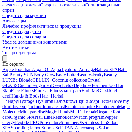
средства для детей
Средства после загара
Солнцезащитные
спреи
Средства для мужчин
Автозагары
Лечебно-профилактическая продукция
Средства для детей
Средства для солярия
Уход за домашними животными
Антисептики
Товары для дома
По сериям
Apple food hair
Argan Oil
Aqua hyaluron
Anti-age
Balneo SPA
Bath
Salt
Beauty SUN
Body Glow
Body butter
Beauty-Fruity
Beauty
LUX
Be Blonde
CELLIX+
Coconut collection
Crystal
GLASS
Cucumber garden
Deep Detox
Depilinea
For men
Food for
Skin
Face Fitness
Floresan
Fitness контраст
Fruit Me
Glazki
Gel
depil
Hands & Body
Hair+
Herbal
Therapy
Hydrogel
Hyaluron
Lash&brow
Liquid soap
L'ecole
I love my
skin
I love vegan food
Intimate
Just
Keratin complex
Keratoderm
Magic
Molecule
Mini paradise
Magic Hands
MULTI repair
Organic foot
care
Organic SPA
Nail Line
Retinol
Renovation program
Pepper
energy
Peptide PRO
Pure nature
ShimmerOK
Sunless Tan
Salon
SPA
Sparkling lemon
Sunrise
Self TAN Автозагары
Solar