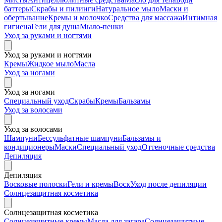
баттеры
Скрабы и пилинги
Натуральное мыло
Маски и
обертывание
Кремы и молочко
Средства для массажа
Интимная
гигиена
Гели для душа
Мыло-пенки
Уход за руками и ногтями
Уход за руками и ногтями
Кремы
Жидкое мыло
Масла
Уход за ногами
Уход за ногами
Специальный уход
Скрабы
Кремы
Бальзамы
Уход за волосами
Уход за волосами
Шампуни
Бессульфатные шампуни
Бальзамы и
кондиционеры
Маски
Специальный уход
Оттеночные средства
Депиляция
Депиляция
Восковые полоски
Гели и кремы
Воск
Уход после депиляции
Солнцезащитная косметика
Солнцезащитная косметика
Солнцезащитные кремы
Масла для загара
Солнцезащитные